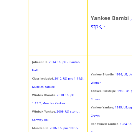
Yankee Bambi
stpk, -
Julieann B
, 2014, US, pk, -, Cantab
Hall
Yankee Blondie
, 1996, US, p
Class Included
, 2012, US, pm, 1:14:3,
Winner
Muscles Yankee
Yankee Pinstripe
, 1986, US,
Winbak Blondie
, 2010, US, pk,
Crown
1:13.2, Muscles Yankee
Yankee Yankee
, 1985, US, s
Winbak Yankee
, 2009, US, stpm, -,
Crown
Conway Hall
Renowned Yankee
, 1984, US
Muscle Hill
, 2006, US, pm, 1:08.5,
Crown