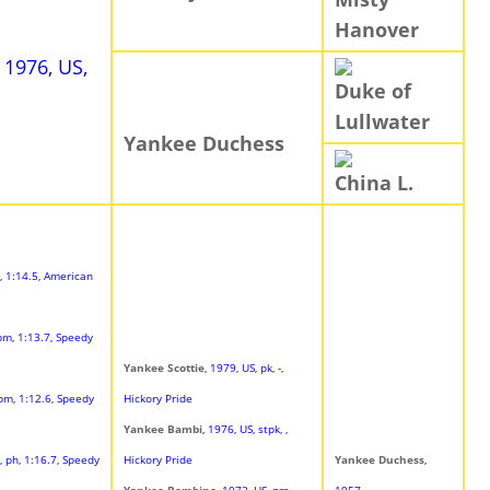
Hanover
, 1976, US,
Duke of
Lullwater
Yankee Duchess
China L.
k, 1:14.5, American
 pm, 1:13.7, Speedy
Yankee Scottie
, 1979, US, pk, -,
tpm, 1:12.6, Speedy
Hickory Pride
Yankee Bambi
, 1976, US, stpk, ,
, ph, 1:16.7, Speedy
Hickory Pride
Yankee Duchess
,
Yankee Bambino
, 1972, US, pm,
1957