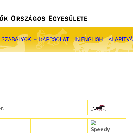
SZABÁLYOK
KAPCSOLAT
IN ENGLISH
ALAPÍTV
Ft.
-
Speedy