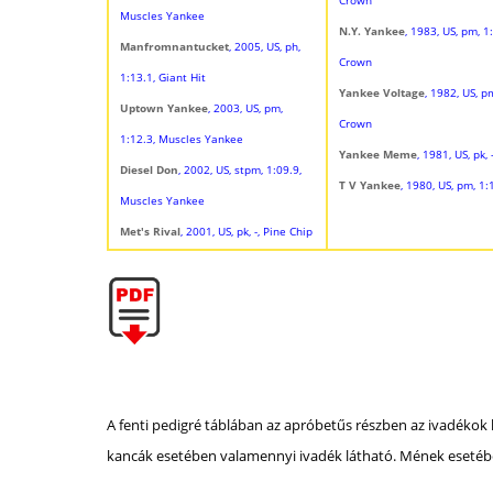
Muscles Yankee
N.Y. Yankee
, 1983, US, pm, 1
Manfromnantucket
, 2005, US, ph,
Crown
1:13.1, Giant Hit
Yankee Voltage
, 1982, US, p
Uptown Yankee
, 2003, US, pm,
Crown
1:12.3, Muscles Yankee
Yankee Meme
, 1981, US, pk,
Diesel Don
, 2002, US, stpm, 1:09.9,
T V Yankee
, 1980, US, pm, 1
Muscles Yankee
Met's Rival
, 2001, US, pk, -, Pine Chip
A fenti pedigré táblában az apróbetűs részben az ivadékok 
kancák esetében valamennyi ivadék látható. Mének esetébe