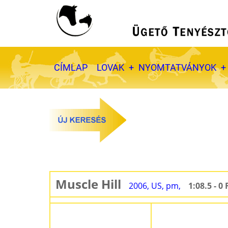
Ugrás
a
tartalomra
Fő
CÍMLAP
LOVAK
NYOMTATVÁNYOK
navigáció
Muscle Hill
2006, US, pm,
1:08.5 - 0 