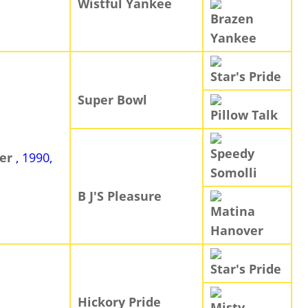
Wistful Yankee
Brazen
Yankee
Star's Pride
Super Bowl
Pillow Talk
Speedy
ner
, 1990,
Somolli
B J'S Pleasure
Matina
Hanover
Star's Pride
Hickory Pride
Misty