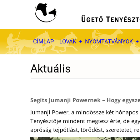
Ugrás
a
tartalomra
Fő
CÍMLAP
LOVAK
NYOMTATVÁNYOK
navigáció
Aktuális
Segíts Jumanji Powernek – Hogy egysze
Jumanji Power, a mindössze két hónapos ü
Tenyésztője mindent megtesz érte, de egy 
apróság tejpótlást, törődést, szeretetet, r