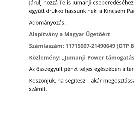
Járulj hozzá Te is Jumanji cseperedéséhe
együtt drukkolhassunk neki a Kincsem Pa
Adományozás:
Alapítvány a Magyar Ügetőért
Számlaszám: 11715007-21490649 (OTP 
Közlemény: „Jumanji Power támogatás
Az összegyűlt pénzt teljes egészében a ten
Köszönjük, ha segítesz – akár megosztáss
számít.