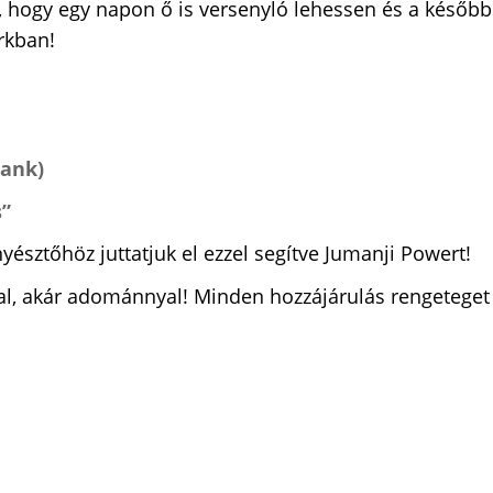
z, hogy egy napon ő is versenyló lehessen és a későb
rkban!
Bank)
”
yésztőhöz juttatjuk el ezzel segítve Jumanji Powert!
al, akár adománnyal! Minden hozzájárulás rengeteget