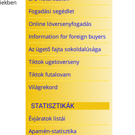
biekben
Fogadási segédlet
Online lóversenyfogadás
Information for foreign buyers
Az ügető fajta sokoldalúsága
Tiktok ugetoverseny
Tiktok futalovam
Világrekord
STATISZTIKÁK
Évjáratok listái
Apamén-statisztika