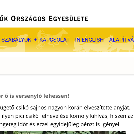
SZABÁLYOK
KAPCSOLAT
IN ENGLISH
ALAPÍTV
r ő is versenyló lehessen!
gető csikó sajnos nagyon korán elveszítette anyját.
ilyen pici csikó felnevelése komoly kihívás, hiszen az
engeteg időt és ezzel egyidejűleg pénzt is igényel.