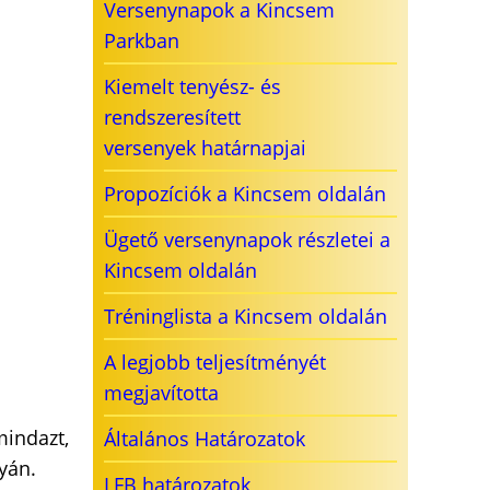
Versenynapok a Kincsem
Parkban
Kiemelt tenyész- és
rendszeresített
versenyek határnapjai
Propozíciók a Kincsem oldalán
Ügető versenynapok részletei a
Kincsem oldalán
Tréninglista a Kincsem oldalán
A legjobb teljesítményét
megjavította
mindazt,
Általános Határozatok
yán.
LFB határozatok