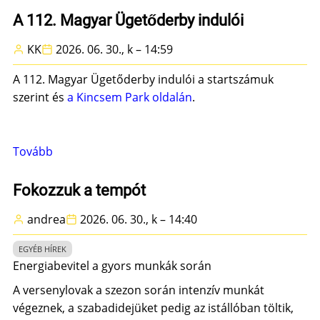
szolgáltatásaink
A 112. Magyar Ügetőderby indulói
bővüléséről)
KK
2026. 06. 30., k – 14:59
A 112. Magyar Ügetőderby indulói a startszámuk
szerint és
a Kincsem Park oldalán
.
Tovább
(A
112.
Magyar
Fokozzuk a tempót
Ügetőderby
andrea
2026. 06. 30., k – 14:40
indulói)
EGYÉB HÍREK
Energiabevitel a gyors munkák során
A versenylovak a szezon során intenzív munkát
végeznek, a szabadidejüket pedig az istállóban töltik,