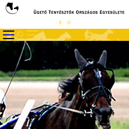
Ugrás
a
tartalomra