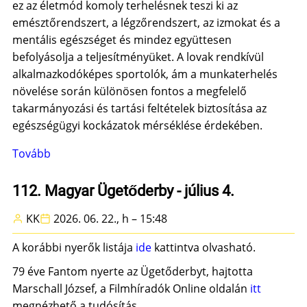
ez az életmód komoly terhelésnek teszi ki az
emésztőrendszert, a légzőrendszert, az izmokat és a
mentális egészséget és mindez együttesen
befolyásolja a teljesítményüket. A lovak rendkívül
alkalmazkodóképes sportolók, ám a munkaterhelés
növelése során különösen fontos a megfelelő
takarmányozási és tartási feltételek biztosítása az
egészségügyi kockázatok mérséklése érdekében.
Tovább
(Fokozzuk
a
tempót)
112. Magyar Ügetőderby - július 4.
KK
2026. 06. 22., h – 15:48
A korábbi nyerők listája
ide
kattintva olvasható.
79 éve Fantom nyerte az Ügetőderbyt, hajtotta
Marschall József, a Filmhíradók Online oldalán
itt
megnézhető a tudósítás.