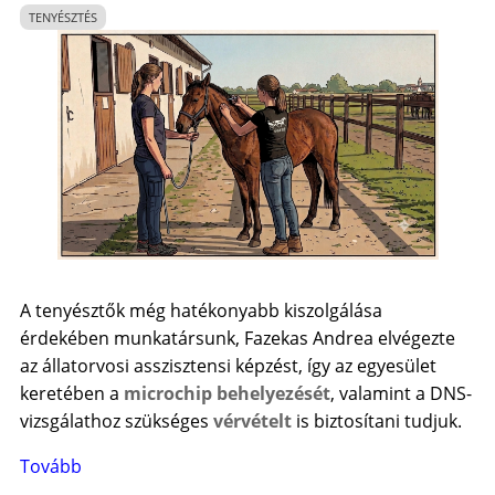
15.
TENYÉSZTÉS
)
A tenyésztők még hatékonyabb kiszolgálása
érdekében munkatársunk, Fazekas Andrea elvégezte
az állatorvosi asszisztensi képzést, így az egyesület
keretében a
microchip behelyezését
, valamint a DNS-
vizsgálathoz szükséges
vérvételt
is biztosítani tudjuk.
Tovább
(
Tájékoztatás