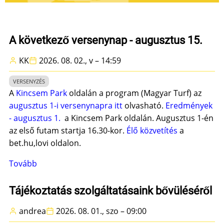
A következő versenynap - augusztus 15.
KK
2026. 08. 02., v – 14:59
VERSENYZÉS
A
Kincsem Park
oldalán a program (Magyar Turf) az
augusztus 1-i versenynapra itt
olvasható.
Eredmények
- augusztus 1.
a Kincsem Park oldalán. Augusztus 1-én
az első futam startja 16.30-kor.
Élő közvetítés
a
bet.hu,lovi oldalon.
Tovább
(A
következő
versenynap
Tájékoztatás szolgáltatásaink bővüléséről
-
andrea
2026. 08. 01., szo – 09:00
augusztus