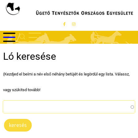
Ugrás
a
tartalomra
Ló keresése
(Kezdjed el beírni a név első néhány betüjét és legördül egy lista. Válassz,
vagy szükitsd tovább!