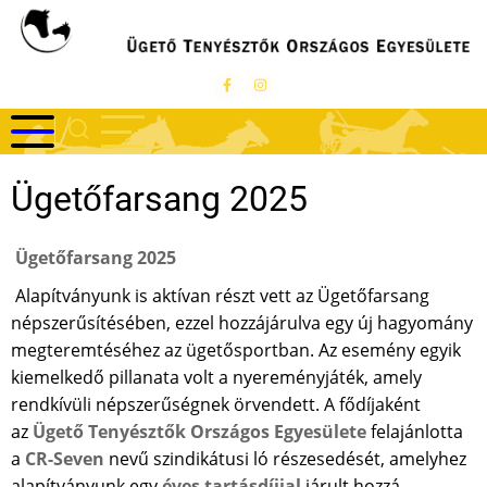
Ugrás
a
tartalomra
Ügetőfarsang 2025
Ügetőfarsang 2025
Alapítványunk is aktívan részt vett az Ügetőfarsang
népszerűsítésében, ezzel hozzájárulva egy új hagyomány
megteremtéséhez az ügetősportban. Az esemény egyik
kiemelkedő pillanata volt a nyereményjáték, amely
rendkívüli népszerűségnek örvendett. A fődíjaként
az
Ügető Tenyésztők Országos Egyesülete
felajánlotta
a
CR-Seven
nevű szindikátusi ló részesedését, amelyhez
alapítványunk egy
éves tartásdíjjal
járult hozzá.