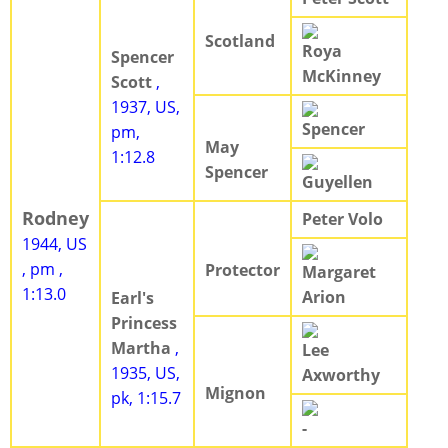
Scotland
Roya
Spencer
McKinney
Scott
,
1937, US,
Spencer
pm,
May
1:12.8
Spencer
Guyellen
Rodney
Peter Volo
1944, US
, pm ,
Protector
Margaret
1:13.0
Arion
Earl's
Princess
Martha
,
Lee
1935, US,
Axworthy
Mignon
pk, 1:15.7
-