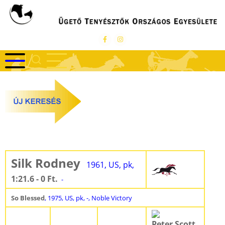
Ugrás
a
tartalomra
Silk Rodney
1961, US, pk,
1:21.6 - 0 Ft.
-
So Blessed
, 1975, US, pk, -, Noble Victory
Peter Scott