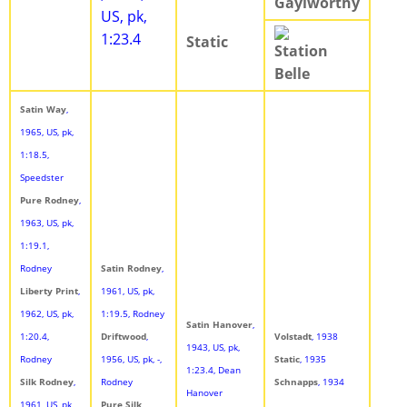
Gaylworthy
US, pk,
1:23.4
Static
Station
Belle
Satin Way
,
1965, US, pk,
1:18.5,
Speedster
Pure Rodney
,
1963, US, pk,
1:19.1,
Rodney
Satin Rodney
,
Liberty Print
,
1961, US, pk,
1962, US, pk,
1:19.5, Rodney
Satin Hanover
,
1:20.4,
Driftwood
,
Volstadt
, 1938
1943, US, pk,
Rodney
1956, US, pk, -,
Static
, 1935
1:23.4, Dean
Silk Rodney
,
Rodney
Schnapps
, 1934
Hanover
1961, US, pk,
Pure Silk
,