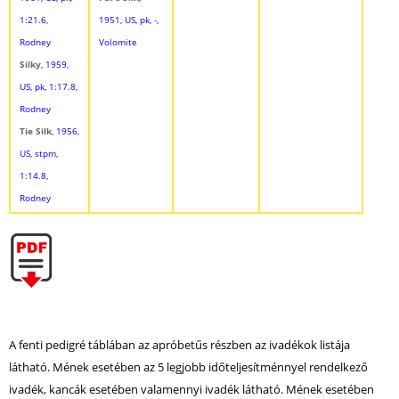
1:21.6,
1951, US, pk, -,
Rodney
Volomite
Silky
, 1959,
US, pk, 1:17.8,
Rodney
Tie Silk
, 1956,
US, stpm,
1:14.8,
Rodney
A fenti pedigré táblában az apróbetűs részben az ivadékok listája
látható. Mének esetében az 5 legjobb időteljesítménnyel rendelkező
ivadék, kancák esetében valamennyi ivadék látható. Mének esetében