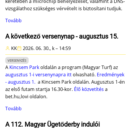
keretében a
microchip behelyezését
, valamint a DNS-
vizsgálathoz szükséges
vérvételt
is biztosítani tudjuk.
Tovább
(
Tájékoztatás
szolgáltatásaink
A következő versenynap - augusztus 15.
bővüléséről)
KK
2026. 06. 30., k – 14:59
VERSENYZÉS
A
Kincsem Park
oldalán a program (Magyar Turf) az
augusztus 1-i versenynapra itt
olvasható.
Eredmények
- augusztus 1.
a Kincsem Park oldalán. Augusztus 1-én
az első futam startja 16.30-kor.
Élő közvetítés
a
bet.hu,lovi oldalon.
Tovább
(A
következő
versenynap
A 112. Magyar Ügetőderby indulói
-