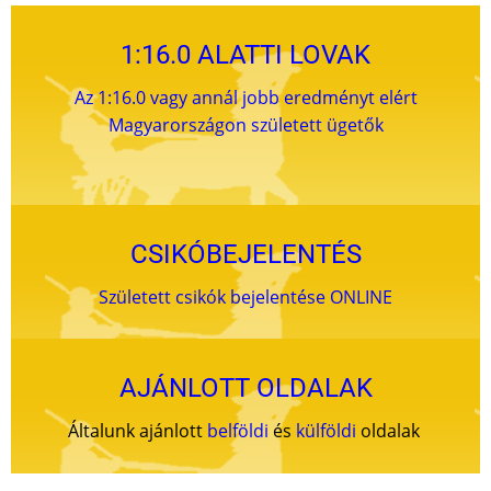
1:16.0 ALATTI LOVAK
Az 1:16.0 vagy annál jobb eredményt elért
Magyarországon született ügetők
CSIKÓBEJELENTÉS
Született csikók bejelentése ONLINE
AJÁNLOTT OLDALAK
Általunk ajánlott
belföldi
és
külföldi
oldalak