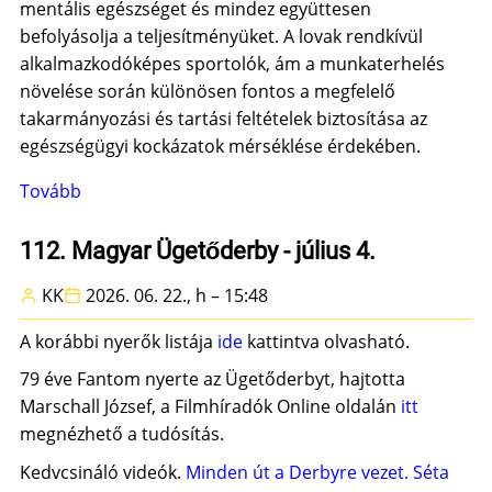
mentális egészséget és mindez együttesen
befolyásolja a teljesítményüket. A lovak rendkívül
alkalmazkodóképes sportolók, ám a munkaterhelés
növelése során különösen fontos a megfelelő
takarmányozási és tartási feltételek biztosítása az
egészségügyi kockázatok mérséklése érdekében.
Tovább
(Fokozzuk
a
tempót)
112. Magyar Ügetőderby - július 4.
KK
2026. 06. 22., h – 15:48
A korábbi nyerők listája
ide
kattintva olvasható.
79 éve Fantom nyerte az Ügetőderbyt, hajtotta
Marschall József, a Filmhíradók Online oldalán
itt
megnézhető a tudósítás.
Kedvcsináló videók.
Minden út a Derbyre vezet.
Séta