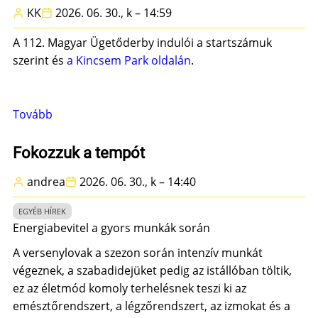
KK
2026. 06. 30., k – 14:59
augusztus
15.
A 112. Magyar Ügetőderby indulói a startszámuk
)
szerint és
a Kincsem Park oldalán
.
Tovább
(A
112.
Magyar
Fokozzuk a tempót
Ügetőderby
andrea
2026. 06. 30., k – 14:40
indulói)
EGYÉB HÍREK
Energiabevitel a gyors munkák során
A versenylovak a szezon során intenzív munkát
végeznek, a szabadidejüket pedig az istállóban töltik,
ez az életmód komoly terhelésnek teszi ki az
emésztőrendszert, a légzőrendszert, az izmokat és a