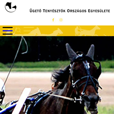
Ugrás
a
tartalomra