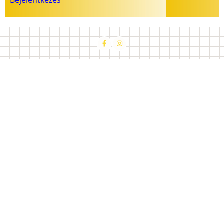
Bejelentkezés
fiók
menüje