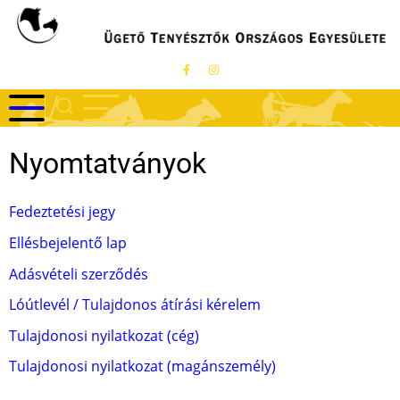
Ugrás
a
tartalomra
Nyomtatványok
Fedeztetési jegy
Ellésbejelentő lap
Adásvételi szerződés
Lóútlevél / Tulajdonos átírási kérelem
Tulajdonosi nyilatkozat (cég)
Tulajdonosi nyilatkozat (magánszemély)