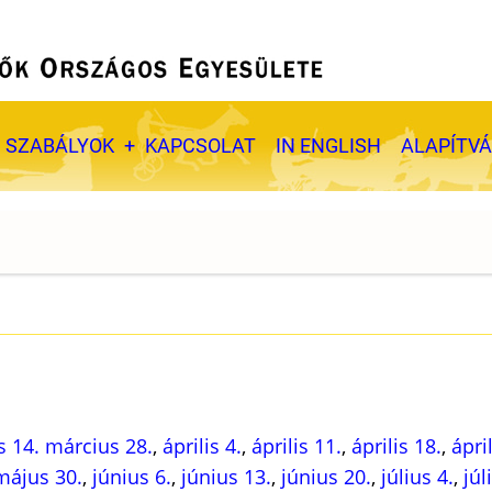
SZABÁLYOK
KAPCSOLAT
IN ENGLISH
ALAPÍTV
s 14.
március 28.
,
április 4.
,
április 11.
,
április 18.
,
ápri
május 30.
,
június 6.
,
június 13.
,
június 20.
,
július 4.
,
júl