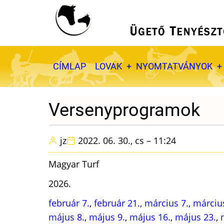
Ugrás
a
tartalomra
Fő
CÍMLAP
LOVAK
NYOMTATVÁNYOK
navigáció
Versenyprogramok
jz
2022. 06. 30., cs – 11:24
Magyar Turf
2026.
február 7.
,
február 21.,
március 7.
,
márciu
május 8.
,
május 9.
,
május 16.
,
május 23.
,