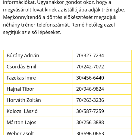
információkat. Ugyanakkor gondot okoz, hogy a
megvásárolt lovat kinek az istállójába adják tréningbe.
Megkönnyítendő a döntés előkészítését megadjuk
néhány tréner telefonszámát. Remélhetőleg ezzel
segítjük az első lépéseket.
Búrány Adrián
70/327-7234
Csordás Emil
70/242-7072
Fazekas Imre
30/456-6440
Hajnal Tibor
20/946-9824
Horváth Zoltán
70/263-3236
Kolozsi László
30/587-7259
Márton Lajos
30/256-3888
Weber Zsolt
30/696-0663