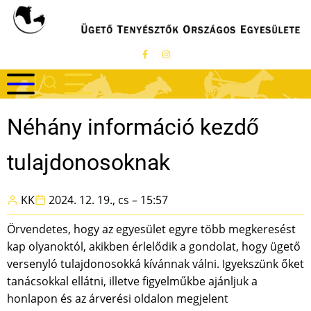
Ugrás
a
tartalomra
Néhány információ kezdő
tulajdonosoknak
KK
2024. 12. 19., cs – 15:57
Örvendetes, hogy az egyesület egyre több megkeresést
kap olyanoktól, akikben érlelődik a gondolat, hogy ügető
versenyló tulajdonosokká kívánnak válni. Igyekszünk őket
tanácsokkal ellátni, illetve figyelműkbe ajánljuk a
honlapon és az árverési oldalon megjelent