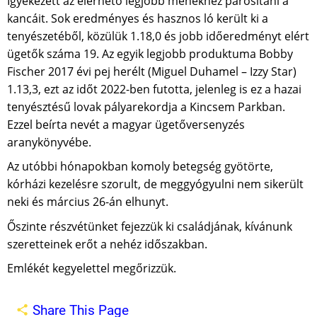
Igyekezett az elérhető legjobb ménekhez párosítani a
kancáit. Sok eredményes és hasznos ló került ki a
tenyészetéből, közülük 1.18,0 és jobb időeredményt elért
ügetők száma 19. Az egyik legjobb produktuma Bobby
Fischer 2017 évi pej herélt (Miguel Duhamel – Izzy Star)
1.13,3, ezt az időt 2022-ben futotta, jelenleg is ez a hazai
tenyésztésű lovak pályarekordja a Kincsem Parkban.
Ezzel beírta nevét a magyar ügetőversenyzés
aranykönyvébe.
Az utóbbi hónapokban komoly betegség gyötörte,
kórházi kezelésre szorult, de meggyógyulni nem sikerült
neki és március 26-án elhunyt.
Őszinte részvétünket fejezzük ki családjának, kívánunk
szeretteinek erőt a nehéz időszakban.
Emlékét kegyelettel megőrizzük.
Share This Page