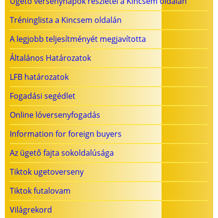
Ügető versenynapok részletei a Kincsem oldalán
Tréninglista a Kincsem oldalán
A legjobb teljesítményét megjavította
Általános Határozatok
LFB határozatok
Fogadási segédlet
Online lóversenyfogadás
Information for foreign buyers
Az ügető fajta sokoldalúsága
Tiktok ugetoverseny
Tiktok futalovam
Világrekord