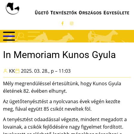
Ugrás
a
tartalomra
In Memoriam Kunos Gyula
KK
2025. 03. 28., p – 11:03
Mély megrendüléssel értesültünk, hogy Kunos Gyula
életének 82. évében elhunyt.
Az ügetőtenyésztést a nyolcvanas évek végén kezdte
meg, fiával együtt 85 csikót neveltek föl.
A tenyésztést odaadással végezte, mindent megadott a
lovainak, a csikók fejlődésére nagy figyelmet fordított.