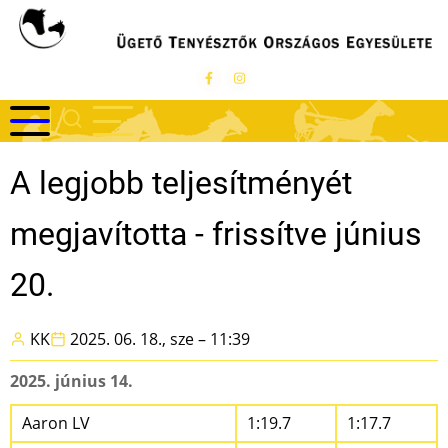
Ugrás
a
tartalomra
A legjobb teljesítményét
megjavította - frissítve június
20.
KK
2025. 06. 18., sze – 11:39
2025. június 14.
Aaron LV
1:19.7
1:17.7