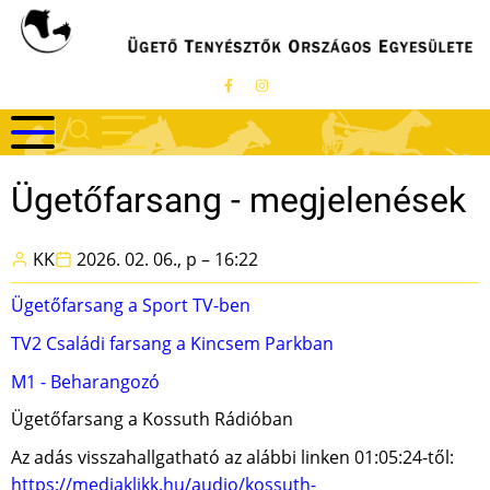
Ugrás
a
tartalomra
Ügetőfarsang - megjelenések
KK
2026. 02. 06., p – 16:22
Ügetőfarsang a Sport TV-ben
TV2 Családi farsang a Kincsem Parkban
M1 - Beharangozó
Ügetőfarsang a Kossuth Rádióban
Az adás visszahallgatható az alábbi linken 01:05:24-től:
https://mediaklikk.hu/audio/kossuth-