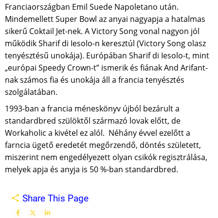
Franciaországban Emil Suede Napoletano után.
Mindemellett Super Bowl az anyai nagyapja a hatalmas
sikerű Coktail Jet-nek. A Victory Song vonal nagyon jól
működik Sharif di Iesolo-n keresztúl (Victory Song olasz
tenyésztésű unokája). Európában Sharif di Iesolo-t, mint
„európai Speedy Crown-t” ismerik és fiának And Arifant-
nak számos fia és unokája áll a francia tenyésztés
szolgálatában.
1993-ban a francia méneskönyv újból bezárult a
standardbred szülöktől származó lovak előtt, de
Workaholic a kivétel ez alól. Néhány évvel ezelőtt a
farncia ügető eredetét megőrzendő, döntés született,
miszerint nem engedélyezett olyan csikók regisztrálása,
melyek apja és anyja is 50 %-ban standardbred.
Share This Page