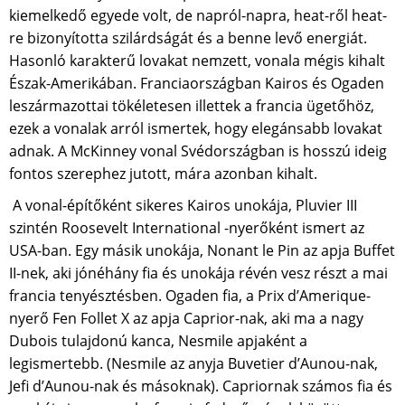
kiemelkedő egyede volt, de napról-napra, heat-ről heat-
re bizonyította szilárdságát és a benne levő energiát.
Hasonló karakterű lovakat nemzett, vonala mégis kihalt
Észak-Amerikában. Franciaországban Kairos és Ogaden
leszármazottai tökéletesen illettek a francia ügetőhöz,
ezek a vonalak arról ismertek, hogy elegánsabb lovakat
adnak. A McKinney vonal Svédországban is hosszú ideig
fontos szerephez jutott, mára azonban kihalt.
A vonal-építőként sikeres Kairos unokája, Pluvier III
szintén Roosevelt International -nyerőként ismert az
USA-ban. Egy másik unokája, Nonant le Pin az apja Buffet
II-nek, aki jónéhány fia és unokája révén vesz részt a mai
francia tenyésztésben. Ogaden fia, a Prix d’Amerique-
nyerő Fen Follet X az apja Caprior-nak, aki ma a nagy
Dubois tulajdonú kanca, Nesmile apjaként a
legismertebb. (Nesmile az anyja Buvetier d’Aunou-nak,
Jefi d’Aunou-nak és másoknak). Capriornak számos fia és