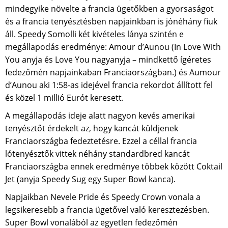
mindegyike növelte a francia ügetőkben a gyorsaságot
és a francia tenyésztésben napjainkban is jónéhány fiuk
áll. Speedy Somolli két kivételes lánya szintén e
megállapodás eredménye: Amour d’Aunou (In Love With
You anyja és Love You nagyanyja – mindkettő ígéretes
fedezőmén napjainkaban Franciaországban.) és Aumour
d’Aunou aki 1:58-as idejével francia rekordot állított fel
és közel 1 millió Eurót keresett.
A megállapodás ideje alatt nagyon kevés amerikai
tenyésztőt érdekelt az, hogy kancát küldjenek
Franciaországba fedeztetésre. Ezzel a céllal francia
lótenyésztők vittek néhány standardbred kancát
Franciaországba ennek eredménye többek között Coktail
Jet (anyja Speedy Sug egy Super Bowl kanca).
Napjaikban Nevele Pride és Speedy Crown vonala a
legsikeresebb a francia ügetővel való keresztezésben.
Super Bowl vonalából az egyetlen fedezőmén