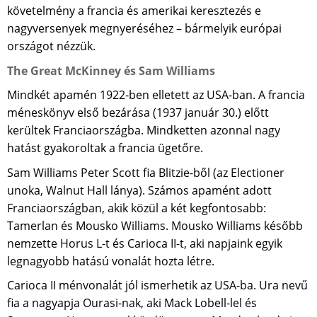
követelmény a francia és amerikai keresztezés e
nagyversenyek megnyeréséhez – bármelyik európai
országot nézzük.
The Great McKinney és Sam Williams
Mindkét apamén 1922-ben elletett az USA-ban. A francia
méneskönyv első bezárása (1937 január 30.) előtt
kerültek Franciaországba. Mindketten azonnal nagy
hatást gyakoroltak a francia ügetőre.
Sam Williams Peter Scott fia Blitzie-ből (az Electioner
unoka, Walnut Hall lánya). Számos apamént adott
Franciaországban, akik közül a két kegfontosabb:
Tamerlan és Mousko Williams. Mousko Williams később
nemzette Horus L-t és Carioca II-t, aki napjaink egyik
legnagyobb hatású vonalát hozta létre.
Carioca II ménvonalát jól ismerhetik az USA-ba. Ura nevű
fia a nagyapja Ourasi-nak, aki Mack Lobell-lel és