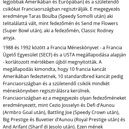
legjobbak Amerikában és Európában) és a születendő
csikókat Franciaországban regisztrálják. E megegyezés
eredménye Taras Boulba (Speedy Somolli után) aki
telitalálattá vált, mint fedezőmén és Send me Flowers
(Super Bowl után), aki a fedezőmén, Classic Rodney
anyja.
1988 és 1992 között a Francia Méneskönyvet - a Francia
Ügető Egyesület (SECF) és a USTA megállapodása alapján
- korlátozott mértékben újból megnyitották. A
megállapodás kimondta, hogy 10 francia kancát
Amerikában fedeztetnek, 10 standardbred kancát pedig
Franciaországban és a születendő csikók mindkét
méneskönyvben regisztrálásra kerülnek.
Franciaországban ez a megegyezés olyan fedezőméneket
eredményezett, mint Cezio Josselyn és Defi d’Aunou
(Armbro Goal után), Battling Joe (Speedy Crown után),
Big Prestige és Buvetier d’Aunou (Royal Prestige után) és
And Arifant (Sharif di Jesolo után). Ezen mének