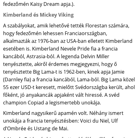
fedezőmén Kaisy Dream apja.).
Kimberland és Mickey Viking
A szabályokat, amik lehetővé tették Florestan számára,
hogy fedezőmén lehessen Franciaországban,
alkalmazták az 1976-ban az USA-ban elletett Kimberland
esetében is. Kimberland Nevele Pride fia a francia
kancából, Astrasia-ból. A legenda Delvin Miller
tenyésztette, akiről érdemes megjegyezni, hogy ő
tenyésztette Big Lama-t is 1962-ben, kinek apja Jamie
(Darnley fia) a francia kancából, Lama-ból. Big Lama közel
55 ezer USD-t keresett, mielőtt Svédországba került, ahol
főként, jó anyakancák apjaként vált hiressé. A svéd
champion Copiad a legismertebb unokája.
Kimberland nagysikerű apamén volt. Néhány ismert
unokája a francia tenyésztésben: Voici du Niel, Ulf
d’Ombrée és Ustang de Mai.