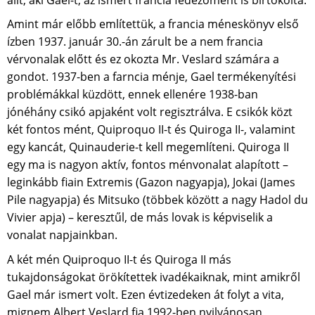
Amint már előbb említettük, a francia méneskönyv első
ízben 1937. január 30.-án zárult be a nem francia
vérvonalak előtt és ez okozta Mr. Veslard számára a
gondot. 1937-ben a farncia ménje, Gael termékenyítési
problémákkal küzdött, ennek ellenére 1938-ban
jónéhány csikó apjaként volt regisztrálva. E csikók közt
két fontos mént, Quiproquo II-t és Quiroga II-, valamint
egy kancát, Quinauderie-t kell megemlíteni. Quiroga II
egy ma is nagyon aktív, fontos ménvonalat alapított –
leginkább fiain Extremis (Gazon nagyapja), Jokai (James
Pile nagyapja) és Mitsuko (többek között a nagy Hadol du
Vivier apja) – keresztűl, de más lovak is képviselik a
vonalat napjainkban.
A két mén Quiproquo II-t és Quiroga II más
tukajdonságokat örökítettek ivadékaiknak, mint amikről
Gael már ismert volt. Ezen évtizedeken át folyt a vita,
mignem Albert Veslard fia 1992-ben nyilvánosan