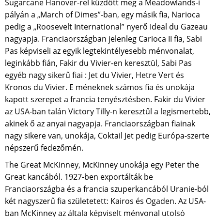
Sugarcane Hanover-rel küzdött meg a Meadowlands-i
pályán a „March of Dimes”-ban, egy másik fia, Narioca
pedig a „Roosevelt International” nyerő Ideal du Gazeau
nagyapja. Franciaországban jelenleg Carioca II fia, Sabi
Pas képviseli az egyik legtekintélyesebb ménvonalat,
leginkább fián, Fakir du Vivier-en keresztül, Sabi Pas
egyéb nagy sikerű fiai : Jet du Vivier, Hetre Vert és
Kronos du Vivier. E méneknek számos fia és unokája
kapott szerepet a francia tenyésztésben. Fakir du Vivier
az USA-ban talán Victory Tilly-n keresztűl a legismertebb,
akinek ő az anyai nagyapja. Franciaországban fiainak
nagy sikere van, unokája, Coktail Jet pedig Európa-szerte
népszerű fedezőmén.
The Great McKinney, McKinney unokája egy Peter the
Great kancából. 1927-ben exportálták be
Franciaországba és a francia szuperkancából Uranie-ból
két nagyszerű fia születetett: Kairos és Ogaden. Az USA-
ban McKinney az általa képviselt ménvonal utolsó