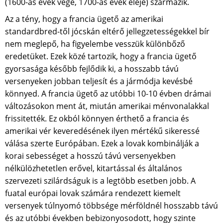
(1600-as évek vége, 1700-as évek eleje) származik.
Az a tény, hogy a francia ügető az amerikai
standardbred-től jócskán eltérő jellegzetességekkel bír
nem meglepő, ha figyelembe vesszük különbőző
eredetüket. Ezek közé tartozik, hogy a francia ügető
gyorsasága később fejlődik ki, a hosszabb távú
versenyeken jobban teljesít és a jármódja kevésbé
könnyed. A francia ügető az utóbbi 10-10 évben drámai
változásokon ment át, miután amerikai ménvonalakkal
frissitették. Ez okból könnyen érthető a francia és
amerikai vér keveredésének ilyen mértékű sikeressé
válása szerte Európában. Ezek a lovak kombinálják a
korai sebességet a hosszú távú versenyekben
nélkülözhetetlen erővel, kitartással és általános
szervezeti szilárdságuk is a legtöbb esetben jobb. A
fuatal európai lovak számára rendezett kiemelt
versenyek túlnyomó többsége mérföldnél hosszabb távú
és az utóbbi években bebizonyosodott, hogy szinte