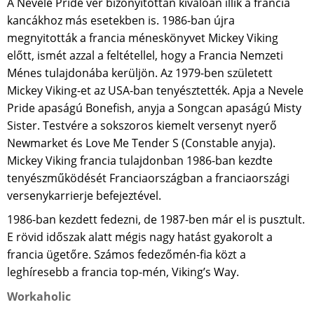
A Nevele Pride vér bizonyítottan kíválóan illik a francia
kancákhoz más esetekben is. 1986-ban újra
megnyitották a francia méneskönyvet Mickey Viking
előtt, ismét azzal a feltétellel, hogy a Francia Nemzeti
Ménes tulajdonába kerüljön. Az 1979-ben született
Mickey Viking-et az USA-ban tenyésztették. Apja a Nevele
Pride apaságú Bonefish, anyja a Songcan apaságú Misty
Sister. Testvére a sokszoros kiemelt versenyt nyerő
Newmarket és Love Me Tender S (Constable anyja).
Mickey Viking francia tulajdonban 1986-ban kezdte
tenyészműködését Franciaországban a franciaországi
versenykarrierje befejeztével.
1986-ban kezdett fedezni, de 1987-ben már el is pusztult.
E rövid időszak alatt mégis nagy hatást gyakorolt a
francia ügetőre. Számos fedezőmén-fia közt a
leghíresebb a francia top-mén, Viking’s Way.
Workaholic