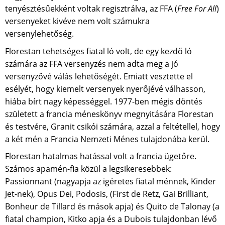
tenyésztésűekként voltak regisztrálva, az FFA (
Free For All
)
versenyeket kivéve nem volt számukra
versenylehetőség.
Florestan tehetséges fiatal ló volt, de egy kezdő ló
számára az FFA versenyzés nem adta meg a jó
versenyzővé válás lehetőségét. Emiatt vesztette el
esélyét, hogy kiemelt versenyek nyerőjévé válhasson,
hiába bírt nagy képességgel. 1977-ben mégis döntés
született a francia méneskönyv megnyitására Florestan
és testvére, Granit csikói számára, azzal a feltétellel, hogy
a két mén a Francia Nemzeti Ménes tulajdonába kerül.
Florestan hatalmas hatással volt a francia ügetőre.
Számos apamén-fia közül a legsikeresebbek:
Passionnant (nagyapja az igéretes fiatal ménnek, Kinder
Jet-nek), Opus Dei, Podosis, (First de Retz, Gai Brilliant,
Bonheur de Tillard és mások apja) és Quito de Talonay (a
fiatal champion, Kitko apja és a Dubois tulajdonban lévő