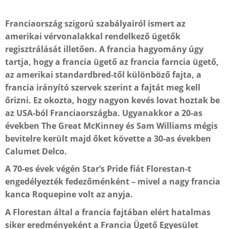
Franciaország szigorú szabályairól ismert az
amerikai vérvonalakkal rendelkező ügetők
regisztrálását illetően. A francia hagyomány úgy
tartja, hogy a francia ügető az francia farncia ügető,
az amerikai standardbred-től különböző fajta, a
francia irányító szervek szerint a fajtát meg kell
őrizni. Ez okozta, hogy nagyon kevés lovat hoztak be
az USA-ból Franciaországba. Ugyanakkor a 20-as
években The Great McKinney és Sam Williams mégis
bevitelre került majd őket követte a 30-as években
Calumet Delco.
A 70-es évek végén Star’s Pride fiát Florestan-t
engedélyezték fedezőménként – mivel a nagy francia
kanca Roquepine volt az anyja.
A Florestan által a francia fajtában elért hatalmas
siker eredményeként a Francia Ügető Egyesület