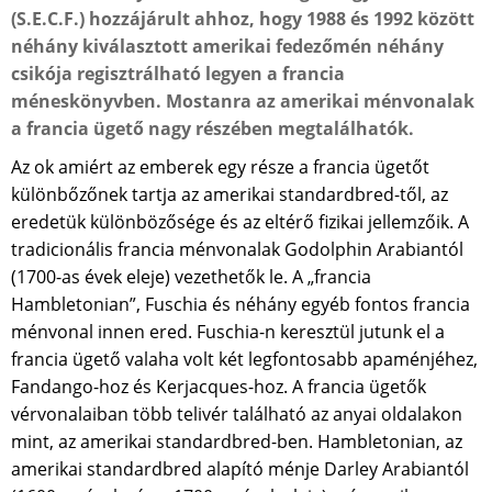
(S.E.C.F.) hozzájárult ahhoz, hogy 1988 és 1992 között
néhány kiválasztott amerikai fedezőmén néhány
csikója regisztrálható legyen a francia
méneskönyvben. Mostanra az amerikai ménvonalak
a francia ügető nagy részében megtalálhatók.
Az ok amiért az emberek egy része a francia ügetőt
különbőzőnek tartja az amerikai standardbred-től, az
eredetük különbözősége és az eltérő fizikai jellemzőik. A
tradicionális francia ménvonalak Godolphin Arabiantól
(1700-as évek eleje) vezethetők le. A „francia
Hambletonian”, Fuschia és néhány egyéb fontos francia
ménvonal innen ered. Fuschia-n keresztül jutunk el a
francia ügető valaha volt két legfontosabb apaménjéhez,
Fandango-hoz és Kerjacques-hoz. A francia ügetők
vérvonalaiban több telivér található az anyai oldalakon
mint, az amerikai standardbred-ben. Hambletonian, az
amerikai standardbred alapító ménje Darley Arabiantól