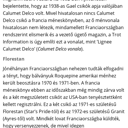
bejelentette, hogy az 1938-as Gael csikók apja valójában
Calumet Delco volt. Mivel hivatalosan nincs Calumet
Delco csikó a francia méneskönyvben, az ő ménvonala
hivatalosan nem létezik, mindamellett Franciaországban
rendszerint elismerik és a vezető ügető magazin, a Trot
Information is úgy említi ezt a vonalat, mint ’Lignee
Calumet Delco’ (
Calumet Delco vonala
).
Florestan
Jónéhányan Franciaországban nehezen tudták elfogadni
a tényt, hogy bálványuk Roquepine amerikai ménhez
került beosztásra 1970 és 1971-ben. A francia
méneskönyv ebben az időszakban még mindig zárva volt
és a két megszületett csikót az USA-ban tenyésztettként
kellett regisztrálni. Ez a két csikó az 1971-es születésű
Florestan (Star’s Pride-tól) és az 1972-es születésű Granit
(Ayres-től) volt. Mindkét lovat Franciaországba küldték,
hogy versenyezzenek, de mivel idegen