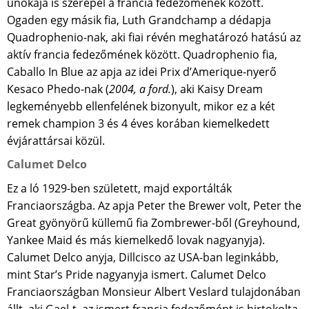
unokája is szerepel a francia fedezőmének között.
Ogaden egy másik fia, Luth Grandchamp a dédapja
Quadrophenio-nak, aki fiai révén meghatározó hatású az
aktív francia fedezőmének között. Quadrophenio fia,
Caballo In Blue az apja az idei Prix d’Amerique-nyerő
Kesaco Phedo-nak (
2004, a ford.
), aki Kaisy Dream
legkeményebb ellenfelének bizonyult, mikor ez a két
remek champion 3 és 4 éves korában kiemelkedett
évjárattársai közül.
Calumet Delco
Ez a ló 1929-ben született, majd exportálták
Franciaországba. Az apja Peter the Brewer volt, Peter the
Great gyönyörű küllemű fia Zombrewer-ből (Greyhound,
Yankee Maid és más kiemelkedő lovak nagyanyja).
Calumet Delco anyja, Dillcisco az USA-ban leginkább,
mint Star’s Pride nagyanyja ismert. Calumet Delco
Franciaországban Monsieur Albert Veslard tulajdonában
állt, aki Gael-t, az ismert francia fedezőmént is birtokolta.