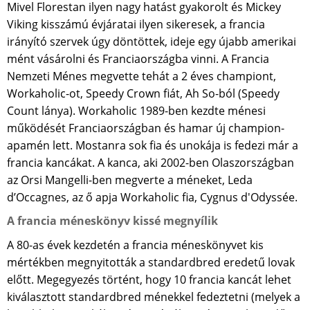
Mivel Florestan ilyen nagy hatást gyakorolt és Mickey
Viking kisszámú évjáratai ilyen sikeresek, a francia
irányító szervek úgy döntöttek, ideje egy újabb amerikai
mént vásárolni és Franciaországba vinni. A Francia
Nemzeti Ménes megvette tehát a 2 éves championt,
Workaholic-ot, Speedy Crown fiát, Ah So-ból (Speedy
Count lánya). Workaholic 1989-ben kezdte ménesi
működését Franciaországban és hamar új champion-
apamén lett. Mostanra sok fia és unokája is fedezi már a
francia kancákat. A kanca, aki 2002-ben Olaszországban
az Orsi Mangelli-ben megverte a méneket, Leda
d’Occagnes, az ő apja Workaholic fia, Cygnus d'Odyssée.
A francia méneskönyv kissé megnyílik
A 80-as évek kezdetén a francia méneskönyvet kis
mértékben megnyitották a standardbred eredetű lovak
előtt. Megegyezés történt, hogy 10 francia kancát lehet
kiválasztott standardbred ménekkel fedeztetni (melyek a