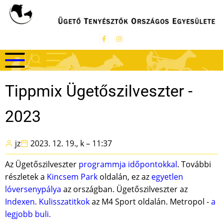
Ugrás
a
tartalomra
Tippmix Ügetőszilveszter -
2023
jz
2023. 12. 19., k – 11:37
Az Ügetőszilveszter
programmja időpontokkal
. További
részletek a
Kincsem Park
oldalán, ez az
egyetlen
lóversenypálya
az országban. Ügetőszilveszter az
Indexen
.
Kulisszatitkok
az M4 Sport oldalán. Metropol -
a
legjobb buli.