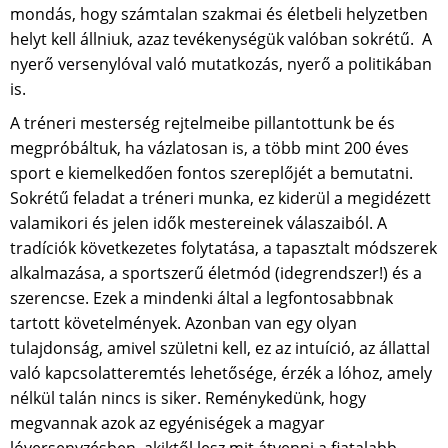
mondás, hogy számtalan szakmai és életbeli helyzetben
helyt kell állniuk, azaz tevékenységük valóban sokrétű. A
nyerő versenylóval való mutatkozás, nyerő a politikában
is.
A tréneri mesterség rejtelmeibe pillantottunk be és
megpróbáltuk, ha vázlatosan is, a több mint 200 éves
sport e kiemelkedően fontos szereplőjét a bemutatni.
Sokrétű feladat a tréneri munka, ez kiderül a megidézett
valamikori és jelen idők mestereinek válaszaiból. A
tradíciók következetes folytatása, a tapasztalt módszerek
alkalmazása, a sportszerű életmód (idegrendszer!) és a
szerencse. Ezek a mindenki által a legfontosabbnak
tartott követelmények. Azonban van egy olyan
tulajdonság, amivel születni kell, ez az intuíció, az állattal
való kapcsolatteremtés lehetősége, érzék a lóhoz, amely
nélkül talán nincs is siker. Reménykedünk, hogy
megvannak azok az egyéniségek a magyar