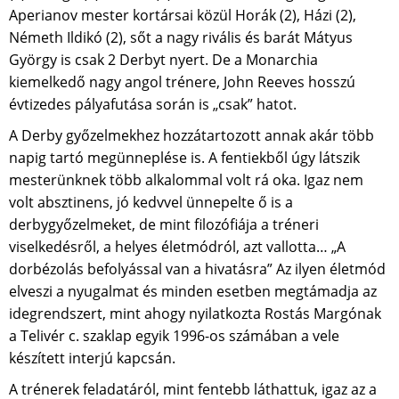
Aperianov mester kortársai közül Horák (2), Házi (2),
Németh Ildikó (2), sőt a nagy rivális és barát Mátyus
György is csak 2 Derbyt nyert. De a Monarchia
kiemelkedő nagy angol trénere, John Reeves hosszú
évtizedes pályafutása során is „csak” hatot.
A Derby győzelmekhez hozzátartozott annak akár több
napig tartó megünneplése is. A fentiekből úgy látszik
mesterünknek több alkalommal volt rá oka. Igaz nem
volt absztinens, jó kedvvel ünnepelte ő is a
derbygyőzelmeket, de mint filozófiája a tréneri
viselkedésről, a helyes életmódról, azt vallotta… „A
dorbézolás befolyással van a hivatásra” Az ilyen életmód
elveszi a nyugalmat és minden esetben megtámadja az
idegrendszert, mint ahogy nyilatkozta Rostás Margónak
a Telivér c. szaklap egyik 1996-os számában a vele
készített interjú kapcsán.
A trénerek feladatáról, mint fentebb láthattuk, igaz az a