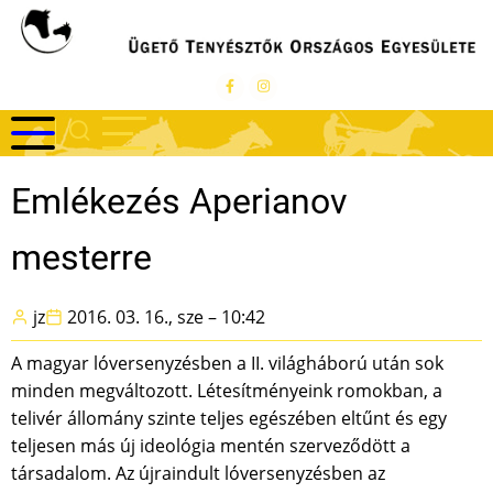
Ugrás
a
tartalomra
Emlékezés Aperianov
mesterre
jz
2016. 03. 16., sze – 10:42
A magyar lóversenyzésben a II. világháború után sok
minden megváltozott. Létesítményeink romokban, a
telivér állomány szinte teljes egészében eltűnt és egy
teljesen más új ideológia mentén szerveződött a
társadalom. Az újraindult lóversenyzésben az