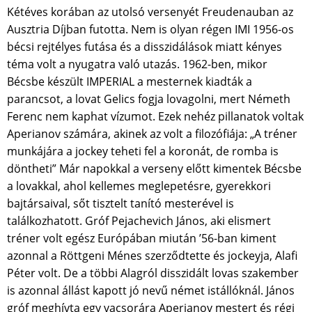
Kétéves korában az utolsó versenyét Freudenauban az
Ausztria Díjban futotta. Nem is olyan régen IMI 1956-os
bécsi rejtélyes futása és a disszidálások miatt kényes
téma volt a nyugatra való utazás. 1962-ben, mikor
Bécsbe készült IMPERIAL a mesternek kiadták a
parancsot, a lovat Gelics fogja lovagolni, mert Németh
Ferenc nem kaphat vízumot. Ezek nehéz pillanatok voltak
Aperianov számára, akinek az volt a filozófiája: „A tréner
munkájára a jockey teheti fel a koronát, de romba is
döntheti” Már napokkal a verseny előtt kimentek Bécsbe
a lovakkal, ahol kellemes meglepetésre, gyerekkori
bajtársaival, sőt tisztelt tanító mesterével is
találkozhatott. Gróf Pejachevich János, aki elismert
tréner volt egész Európában miután ’56-ban kiment
azonnal a Röttgeni Ménes szerződtette és jockeyja, Alafi
Péter volt. De a többi Alagról disszidált lovas szakember
is azonnal állást kapott jó nevű német istállóknál. János
gróf meghívta egy vacsorára Aperianov mestert és régi