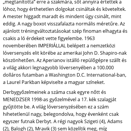
„megtanította” erre a szakmára, sőt annyira értettek a
lóhoz, hogy érthetetlen dolgokat csináltak és követeltek.
A mester higgadt maradt és mindent úgy csinált, mint
eddig. A nagy boxot visszafalazta normális méretűre. Az
ajánlott tréningváltoztatásokat szép finoman elhagyta és
csakis a ló érdekeit vette figyelembe. 1963
novemberében IMPERIÁLLAL belépett a nemzetközi
lóversenyzés elit körébe az amerikai John D. Shapiro-nak
köszönhetően. Az Aperianov istálló repülőgépre szállt és
a világ akkori legnagyobb lóversenyében a 100.000
dolláros futamban a Washington D.C. International-ban,
a Laurel Parkban képviselte a magyar színeket.
Derbygyőzelmeinek a száma csak egyre nőtt és
MENEDZSER 1998-as győzelmével a 17. kék szalagját
gyűjtötte be. A világ lóversenyzésében ez a szám
hihetetlenül nagy, belegondolva, hogy évenként csak
egyszer futnak Derbyt. A régi nagyok Szigeti (4), Adams
(2), Balogh (2), Mravik (3) sem közelítik meg, míg