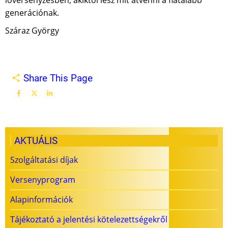
lóversenyzésben, akiktől lesz mit átvenni a fiatalabb
generációnak.
Száraz György
Share This Page
AKTUÁLIS
Szolgáltatási díjak
Versenyprogram
Alapinformációk
Tájékoztató a jelentési kötelezettségekről