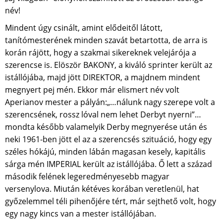
név!
Mindent úgy csinált, amint elődeitől látott,
tanítómesterének minden szavát betartotta, de arra is
korán rájött, hogy a szakmai sikereknek velejárója a
szerencse is. Elöször BAKONY, a kiváló sprinter került az
istállójába, majd jött DIREKTOR, a majdnem mindent
megnyert pej mén. Ekkor már elismert név volt
Aperianov mester a pályán:„…nálunk nagy szerepe volt a
szerencsének, rossz lóval nem lehet Derbyt nyerni”…
mondta később valamelyik Derby megnyerése után és
neki 1961-ben jött el az a szerencsés szituáció, hogy egy
széles hókájú, minden lábán magasan kesely, kapitális
sárga mén IMPERIAL került az istállójába. Ő lett a század
második felének legeredményesebb magyar
versenylova. Miután kétéves korában veretlenül, hat
győzelemmel téli pihenőjére tért, már sejthető volt, hogy
egy nagy kincs van a mester istállójában.