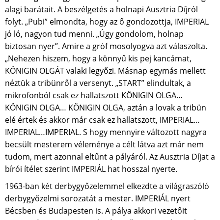
alagi barátait. A beszélgetés a holnapi Ausztria Díjról
folyt. „Pubi” elmondta, hogy az ő gondozottja, IMPERIAL
jó ló, nagyon tud menni. „Úgy gondolom, holnap
biztosan nyer”. Amire a gróf mosolyogva azt válaszolta.
„Nehezen hiszem, hogy a könnyű kis pej kancámat,
KÖNIGIN OLGÁT valaki legyőzi. Másnap egymás mellett
néztük a tribünről a versenyt. „START” elindultak, a
mikrofonból csak ez hallatszott KÖNIGIN OLGA…
KÖNIGIN OLGA… KÖNIGIN OLGA, aztán a lovak a tribün
elé értek és akkor már csak ez hallatszott, IMPERIAL…
IMPERIAL…IMPERIAL. S hogy mennyire változott nagyra
becsült mesterem véleménye a célt látva azt már nem
tudom, mert azonnal eltűnt a pályáról. Az Ausztria Díjat a
bírói ítélet szerint IMPERIÁL hat hosszal nyerte.
1963-ban két derbygyőzelemmel elkezdte a világraszóló
derbygyőzelmi sorozatát a mester. IMPERIÁL nyert
Bécsben és Budapesten is. A pálya akkori vezetőit