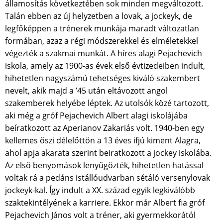
államosítás következtében sok minden megváltozott.
Talán ebben az új helyzetben a lovak, a jockeyk, de
legfőképpen a trénerek munkája maradt változatlan
formában, azaz a régi módszerekkel és elméletekkel
végezték a szakmai munkát. A híres alagi Pejachevich
iskola, amely az 1900-as évek első évtizedeiben indult,
hihetetlen nagyszámú tehetséges kiváló szakembert
nevelt, akik majd a ’45 után eltávozott angol
szakemberek helyébe léptek. Az utolsók közé tartozott,
aki még a gróf Pejachevich Albert alagi iskolájába
beíratkozott az Aperianov Zakariás volt. 1940-ben egy
kellemes őszi délelőttön a 13 éves ifjú kiment Alagra,
ahol apja akarata szerint beiratkozott a jockey iskolába.
Az első benyomások lenyűgözték, hihetetlen hatással
voltak rá a pedáns istállóudvarban sétáló versenylovak
jockeyk-kal. Így indult a XX. század egyik legkiválóbb
szaktekintélyének a karriere. Ekkor már Albert fia gróf
Pejachevich János volt a tréner, aki gyermekkorától