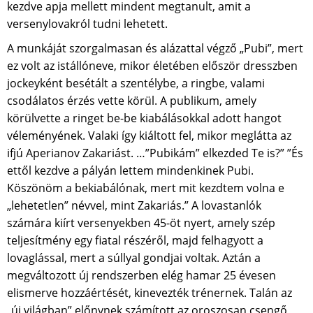
kezdve apja mellett mindent megtanult, amit a
versenylovakról tudni lehetett.
A munkáját szorgalmasan és alázattal végző „Pubi”, mert
ez volt az istállóneve, mikor életében először dresszben
jockeyként besétált a szentélybe, a ringbe, valami
csodálatos érzés vette körül. A publikum, amely
körülvette a ringet be-be kiabálásokkal adott hangot
véleményének. Valaki így kiáltott fel, mikor meglátta az
ifjú Aperianov Zakariást. …”Pubikám” elkezded Te is?” ”És
ettől kezdve a pályán lettem mindenkinek Pubi.
Köszönöm a bekiabálónak, mert mit kezdtem volna e
„lehetetlen” névvel, mint Zakariás.” A lovastanlók
számára kiírt versenyekben 45-öt nyert, amely szép
teljesítmény egy fiatal részéről, majd felhagyott a
lovaglással, mert a súllyal gondjai voltak. Aztán a
megváltozott új rendszerben elég hamar 25 évesen
elismerve hozzáértését, kinevezték trénernek. Talán az
„új világban” előnynek számított az oroszosan csengő