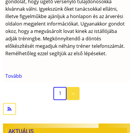
gondolat, hogy ügető versenyló tulajdonosokká
kívánnak válni. Igyekszünk őket tanácsokkal ellátni,
illetve figyelműkbe ajánljuk a honlapon és az árverési
oldalon megjelent információkat. Ugyanakkor gondot
okoz, hogy a megvásárolt lovat kinek az istállójába
adják tréningbe. Megkönnyítendő a döntés
előkészítését megadjuk néhány tréner telefonszámát.
Remélhetőleg ezzel segítjük az első lépéseket.
Tovább
(Néhány
információ
kezdő
Következő
Oldalszámozás
1
››
tulajdonosoknak)
oldal
AKTUÁLIS