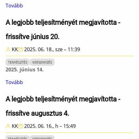
Tovább
(111.
Magyar
Ügetőderby
A legjobb teljesítményét megjavította -
-
frissítve június 20.
július
5.
KK
2025. 06. 18., sze – 11:39
Kincsem
Park)
TENYÉSZTÉS
VERSENYZÉS
2025. június 14.
Tovább
(A
legjobb
teljesítményét
A legjobb teljesítményét megjavította -
megjavította
frissítve augusztus 4.
-
frissítve
KK
2025. 06. 16., h – 15:49
június
20.)
TENYÉSZTÉS
VERSENYZÉS