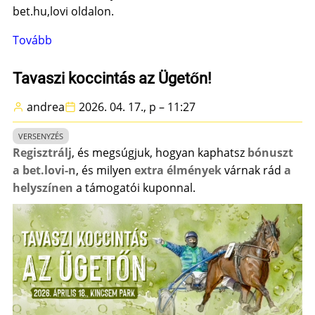
bet.hu,lovi oldalon.
Tovább
(A
következő
versenynap
Tavaszi koccintás az Ügetőn!
-
andrea
2026. 04. 17., p – 11:27
augusztus
15.
VERSENYZÉS
)
Regisztrálj
, és megsúgjuk, hogyan kaphatsz
bónuszt
a bet.lovi-n
, és milyen
extra élmények
várnak rád
a
helyszínen
a támogatói kuponnal.