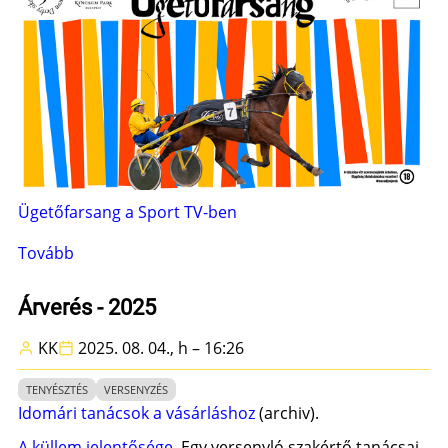
Ügetőfarsang a Sport TV-ben
Tovább
(Ügetőfarsang
-
2026)
Árverés - 2025
KK
2025. 08. 04., h – 16:26
TENYÉSZTÉS
VERSENYZÉS
Idomári tanácsok a vásárláshoz
(archiv).
A küllem jelentősége
Egy versenyló szakértő tanácsai