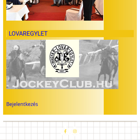
LOVAREGYLET
Felhasználói
Bejelentkezés
fiók
menüje