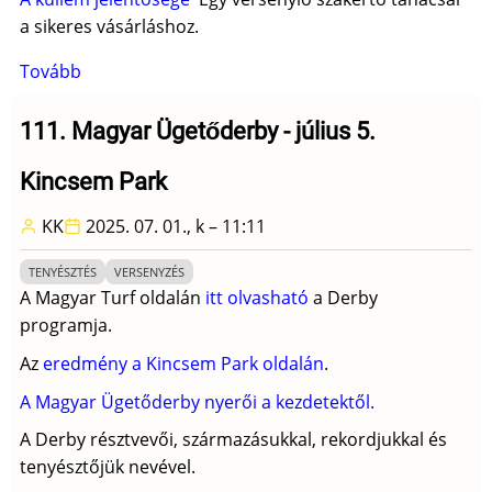
a sikeres vásárláshoz.
Tovább
(Árverés
-
2025)
111. Magyar Ügetőderby - július 5.
Kincsem Park
KK
2025. 07. 01., k – 11:11
TENYÉSZTÉS
VERSENYZÉS
A Magyar Turf oldalán
itt olvasható
a Derby
programja.
Az
eredmény a Kincsem Park oldalán
.
A Magyar Ügetőderby nyerői a kezdetektől.
A Derby résztvevői, származásukkal, rekordjukkal és
tenyésztőjük nevével.