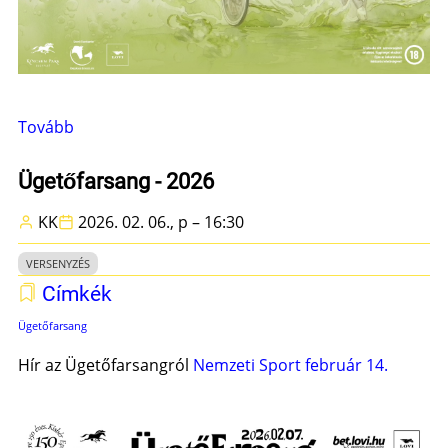
Tovább
(Tavaszi
koccintás
az
Ügetőfarsang - 2026
Ügetőn!)
KK
2026. 02. 06., p – 16:30
VERSENYZÉS
Címkék
Ügetőfarsang
Hír az Ügetőfarsangról
Nemzeti Sport február 14.