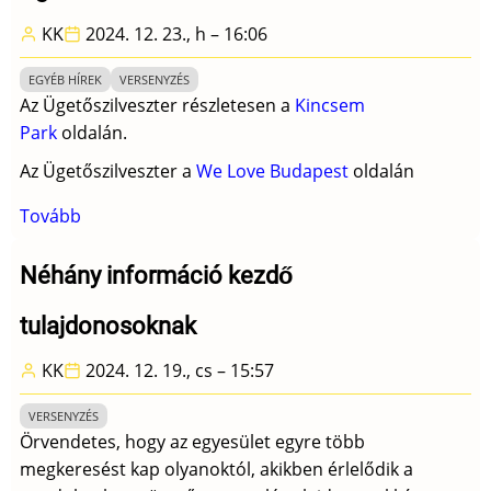
Edit)
KK
2024. 12. 23., h – 16:06
EGYÉB HÍREK
VERSENYZÉS
Az Ügetőszilveszter részletesen a
Kincsem
Park
oldalán.
Az Ügetőszilveszter a
We Love Budapest
oldalán
Tovább
(Ügetőszilveszter
-
2024)
Néhány információ kezdő
tulajdonosoknak
KK
2024. 12. 19., cs – 15:57
VERSENYZÉS
Örvendetes, hogy az egyesület egyre több
megkeresést kap olyanoktól, akikben érlelődik a