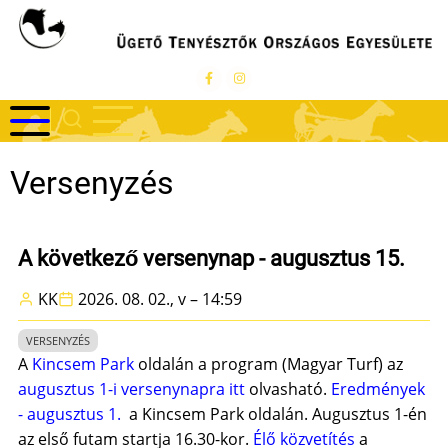
Ugrás
a
tartalomra
Versenyzés
A következő versenynap - augusztus 15.
KK
2026. 08. 02., v – 14:59
VERSENYZÉS
A
Kincsem Park
oldalán a program (Magyar Turf) az
augusztus 1-i versenynapra itt
olvasható.
Eredmények
- augusztus 1.
a Kincsem Park oldalán. Augusztus 1-én
az első futam startja 16.30-kor.
Élő közvetítés
a