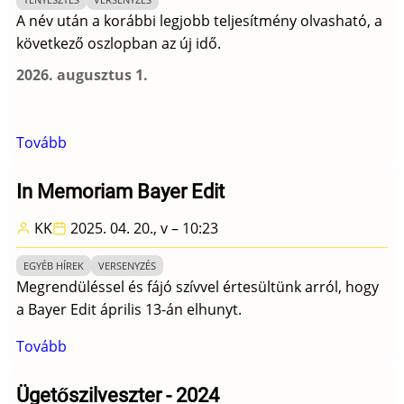
A név után a korábbi legjobb teljesítmény olvasható, a
következő oszlopban az új idő.
2026. augusztus 1.
Tovább
(A
legjobb
teljesítményét
In Memoriam Bayer Edit
megjavította
KK
2025. 04. 20., v – 10:23
-
frissítve
EGYÉB HÍREK
VERSENYZÉS
augusztus
Megrendüléssel és fájó szívvel értesültünk arról, hogy
4.)
a Bayer Edit április 13-án elhunyt.
Tovább
(In
Memoriam
Bayer
Ügetőszilveszter - 2024