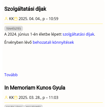
legjobb
teljesítményét
Szolgáltatási díjak
megjavította
KK
2025. 04. 04., p – 10:59
-
frissítve
TENYÉSZTÉS
augusztus
A 2024. június 1-én életbe lépett
szolgáltatási díjak
.
4.)
Érvényben lévő
behozatali könnyítések
Tovább
(Szolgáltatási
díjak)
In Memoriam Kunos Gyula
KK
2025. 03. 28., p – 11:03