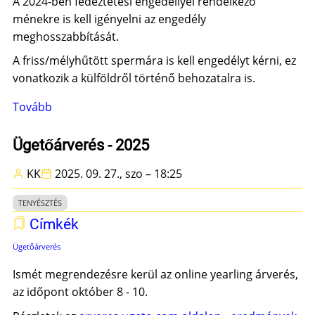
A 2024-ben fedeztetési engedéllyel rendelkező
ménekre is kell igényelni az engedély
meghosszabbítását.
A friss/mélyhűtött spermára is kell engedélyt kérni, ez
vonatkozik a külföldről történő behozatalra is.
Tovább
(Fedeztetési
engedélyek
igénylése)
Ügetőárverés - 2025
KK
2025. 09. 27., szo – 18:25
TENYÉSZTÉS
Címkék
Ügetőárverés
Ismét megrendezésre kerül az online yearling árverés,
az időpont október 8 - 10.