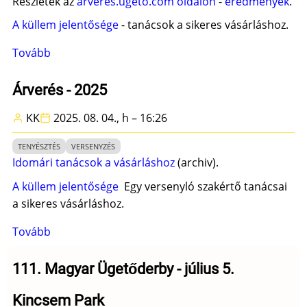
Részletek az
arveres.ugeto.com oldalon
-
eredmények
.
A küllem jelentősége
- tanácsok a sikeres vásárláshoz.
Tovább
(Ügetőárverés
-
2025)
Árverés - 2025
KK
2025. 08. 04., h – 16:26
TENYÉSZTÉS
VERSENYZÉS
Idomári tanácsok a vásárláshoz
(archiv).
A küllem jelentősége
Egy versenyló szakértő tanácsai
a sikeres vásárláshoz.
Tovább
(Árverés
-
2025)
111. Magyar Ügetőderby - július 5.
Kincsem Park