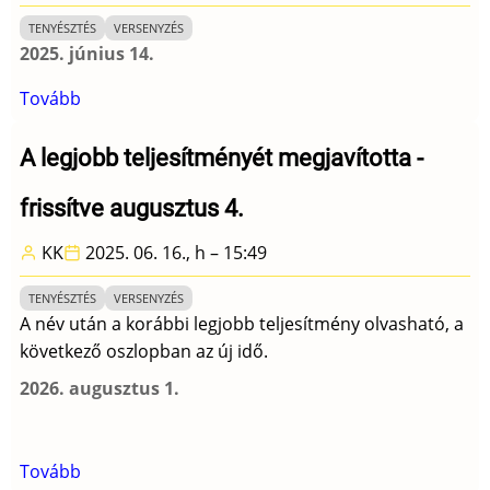
Park)
TENYÉSZTÉS
VERSENYZÉS
2025. június 14.
Tovább
(A
legjobb
teljesítményét
A legjobb teljesítményét megjavította -
megjavította
frissítve augusztus 4.
-
frissítve
KK
2025. 06. 16., h – 15:49
június
20.)
TENYÉSZTÉS
VERSENYZÉS
A név után a korábbi legjobb teljesítmény olvasható, a
következő oszlopban az új idő.
2026. augusztus 1.
Tovább
(A