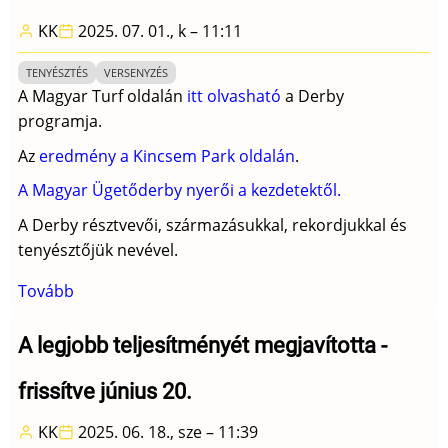
KK
2025. 07. 01., k – 11:11
TENYÉSZTÉS
VERSENYZÉS
A Magyar Turf oldalán
itt olvasható
a Derby
programja.
Az
eredmény a Kincsem Park oldalán
.
A Magyar Ügetőderby nyerői a kezdetektől.
A Derby résztvevői, származásukkal, rekordjukkal és
tenyésztőjük nevével.
Tovább
(111.
Magyar
Ügetőderby
A legjobb teljesítményét megjavította -
-
frissítve június 20.
július
5.
KK
2025. 06. 18., sze – 11:39
Kincsem