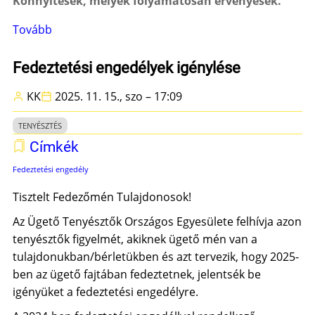
Könnyítések, melyek folyamatosan érvényesek.
Tovább
(Behozatali
könnyítések)
Fedeztetési engedélyek igénylése
KK
2025. 11. 15., szo – 17:09
TENYÉSZTÉS
Címkék
Fedeztetési engedély
Tisztelt Fedezőmén Tulajdonosok!
Az Ügető Tenyésztők Országos Egyesülete felhívja azon
tenyésztők figyelmét, akiknek ügető mén van a
tulajdonukban/bérletükben és azt tervezik, hogy 2025-
ben az ügető fajtában fedeztetnek, jelentsék be
igényüket a fedeztetési engedélyre.