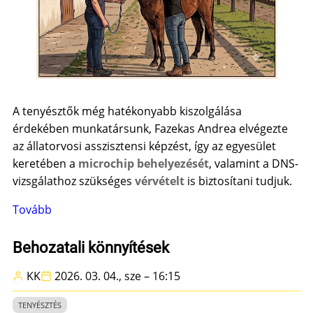
A tenyésztők még hatékonyabb kiszolgálása
érdekében munkatársunk, Fazekas Andrea elvégezte
az állatorvosi asszisztensi képzést, így az egyesület
keretében a
microchip behelyezését
, valamint a DNS-
vizsgálathoz szükséges
vérvételt
is biztosítani tudjuk.
Tovább
(
Tájékoztatás
szolgáltatásaink
Behozatali könnyítések
bővüléséről)
KK
2026. 03. 04., sze – 16:15
TENYÉSZTÉS