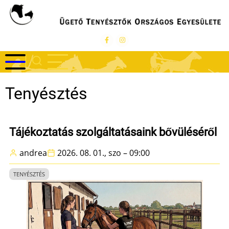
Ugrás
a
tartalomra
Tenyésztés
Tájékoztatás szolgáltatásaink bővüléséről
andrea
2026. 08. 01., szo – 09:00
TENYÉSZTÉS