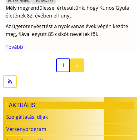
EGYÉB HÍREK
TENYÉSZTÉS
Mély megrendüléssel értesültünk, hogy Kunos Gyula
életének 82. évében elhunyt.
Az ügetőtenyésztést a nyolcvanas évek végén kezdte
meg, fiával együtt 85 csikót neveltek föl.
Tovább
(In
Memoriam
Kunos
Következő
Oldalszámozás
1
››
Gyula)
oldal
AKTUÁLIS
Szolgáltatási díjak
Versenyprogram