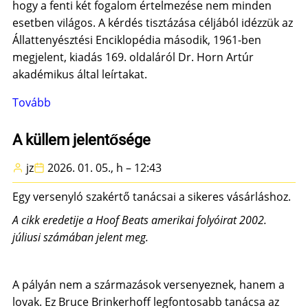
hogy a fenti két fogalom értelmezése nem minden
esetben világos. A kérdés tisztázása céljából idézzük az
Állattenyésztési Enciklopédia második, 1961-ben
megjelent, kiadás 169. oldaláról Dr. Horn Artúr
akadémikus által leírtakat.
Tovább
(Rokontenyésztés,
beltenyésztés)
A küllem jelentősége
jz
2026. 01. 05., h – 12:43
Egy versenyló szakértő tanácsai a sikeres vásárláshoz.
A cikk eredetije a Hoof Beats amerikai folyóirat 2002.
júliusi számában jelent meg.
A pályán nem a származások versenyeznek, hanem a
lovak. Ez Bruce Brinkerhoff legfontosabb tanácsa az