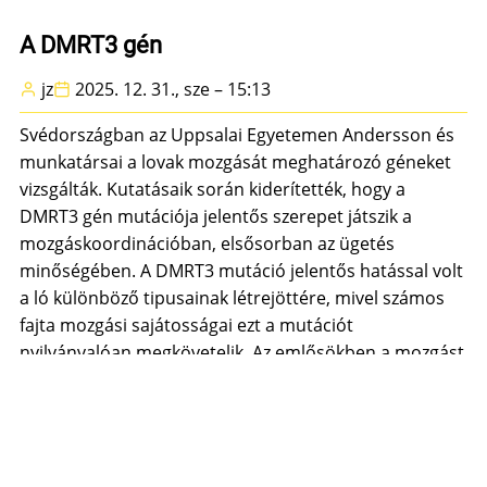
tenyészérték
értelmezése)
A DMRT3 gén
jz
2025. 12. 31., sze – 15:13
Svédországban az Uppsalai Egyetemen Andersson és
munkatársai a lovak mozgását meghatározó géneket
vizsgálták. Kutatásaik során kiderítették, hogy a
DMRT3 gén mutációja jelentős szerepet játszik a
mozgáskoordinációban, elsősorban az ügetés
minőségében. A DMRT3 mutáció jelentős hatással volt
a ló különböző tipusainak létrejöttére, mivel számos
fajta mozgási sajátosságai ezt a mutációt
nyilvánvalóan megkövetelik. Az emlősökben a mozgást
a gerincvelőben végbemenő folyamatok határozzák
meg, ezek irányítják a bal és jobb oldali végtagok
váltakozását és a feszítő és hajlító izmokat is.
Tovább
(A