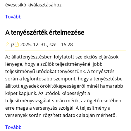
évescsikó kiválasztásához.
Tovább
(A
küllem
jelentősége)
A tenyészérték értelmezése
jz
2025. 12. 31., sze – 15:28
Az állattenyésztésben folytatott szelekciós eljárások
lényege, hogy a szülők teljesítményénél jobb
teljesítményű utódokat tenyésszünk. A tenyésztés
során a legfontosabb szempont, hogy a tenyésztésbe
állított egyedek örökítőképességéről minél hamarabb
képet kapjunk. Az utódok képességét a
teljesítményvizsgálat során mérik, az ügető esetében
erre maga a versenyzés szolgál. A teljesítmény a
versenyek során rögzített adatok alapján mérhető.
Tovább
(A