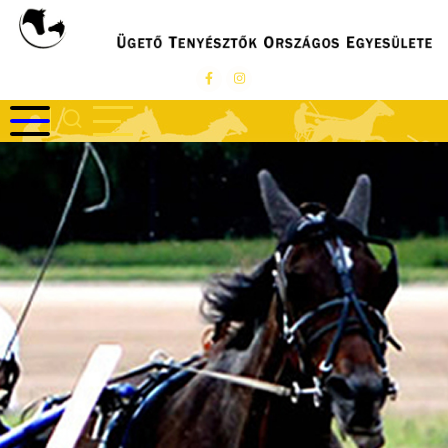
Ugrás
a
tartalomra