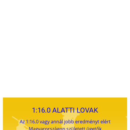
1:16.0 ALATTI LOVAK
Az 1:16.0 vagy annál jobb eredményt elért
Magyarországon született ügetők