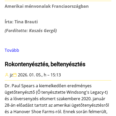
Amerikai ménvonalak Franciaországban
Írta: Tina Brauti
(Fordította: Kaszás Gergő)
Tovább
(Amerikai
ménvonalak
Franciaországban)
Rokontenyésztés, beltenyésztés
jz
2026. 01. 05., h – 15:13
Dr. Paul Spears a kiemelkedően eredményes
ügetőtenyésztő (Ő tenyésztette Windsong's Legacy-t)
és a lóversenyzés elismert szakembere 2020. január
28-án előadást tartott az amerikai ügetőtenyésztésről
és a Hanover Shoe Farms-ról. Ennek során felmerült,